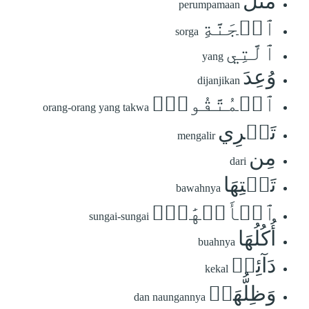
مَّثَلُ
perumpamaan
ٱلۡجَنَّةِ
sorga
ٱلَّتِي
yang
وُعِدَ
dijanjikan
ٱلۡمُتَّقُونَۖ
orang-orang yang takwa
تَجۡرِي
mengalir
مِن
dari
تَحۡتِهَا
bawahnya
ٱلۡأَنۡهَٰرُۖ
sungai-sungai
أُكُلُهَا
buahnya
دَآئِمٞ
kekal
وَظِلُّهَاۚ
dan naungannya