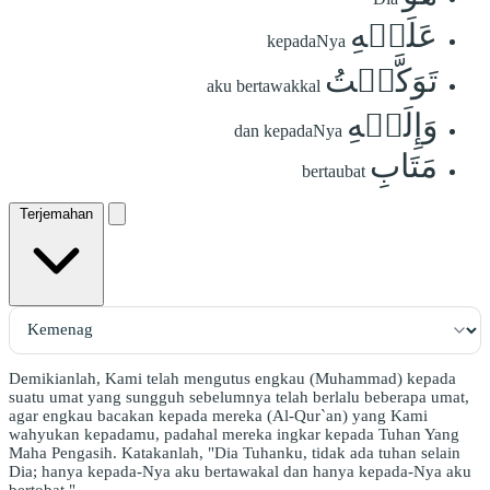
عَلَيۡهِ
kepadaNya
تَوَكَّلۡتُ
aku bertawakkal
وَإِلَيۡهِ
dan kepadaNya
مَتَابِ
bertaubat
Terjemahan
Demikianlah, Kami telah mengutus engkau (Muhammad) kepada
suatu umat yang sungguh sebelumnya telah berlalu beberapa umat,
agar engkau bacakan kepada mereka (Al-Qur`an) yang Kami
wahyukan kepadamu, padahal mereka ingkar kepada Tuhan Yang
Maha Pengasih. Katakanlah, "Dia Tuhanku, tidak ada tuhan selain
Dia; hanya kepada-Nya aku bertawakal dan hanya kepada-Nya aku
bertobat."