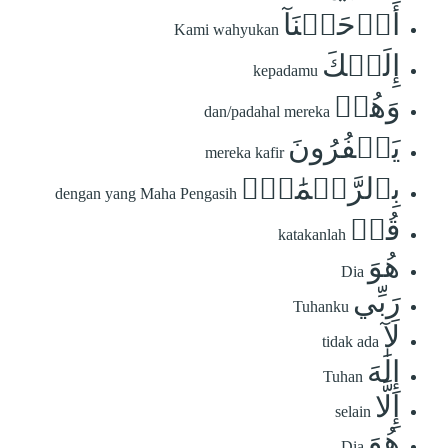
أَوۡحَيۡنَآ
Kami wahyukan
إِلَيۡكَ
kepadamu
وَهُمۡ
dan/padahal mereka
يَكۡفُرُونَ
mereka kafir
بِٱلرَّحۡمَٰنِۚ
dengan yang Maha Pengasih
قُلۡ
katakanlah
هُوَ
Dia
رَبِّي
Tuhanku
لَآ
tidak ada
إِلَٰهَ
Tuhan
إِلَّا
selain
هُوَ
Dia