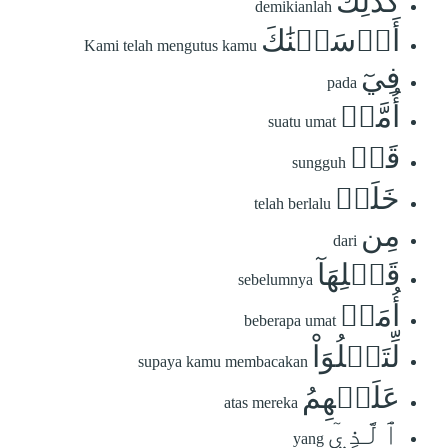
كَذَٰلِكَ
demikianlah
أَرۡسَلۡنَٰكَ
Kami telah mengutus kamu
فِيٓ
pada
أُمَّةٖ
suatu umat
قَدۡ
sungguh
خَلَتۡ
telah berlalu
مِن
dari
قَبۡلِهَآ
sebelumnya
أُمَمٞ
beberapa umat
لِّتَتۡلُوَاْ
supaya kamu membacakan
عَلَيۡهِمُ
atas mereka
ٱلَّذِيٓ
yang