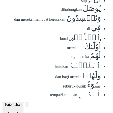
supaya
يُوصَلَ
dihubungkan
وَيُفۡسِدُونَ
dan mereka membuat kerusakan
فِي
di
ٱلۡأَرۡضِ
bumi
أُوْلَٰٓئِكَ
mereka itu
لَهُمُ
bagi mereka
ٱللَّعۡنَةُ
kutukan
وَلَهُمۡ
dan bagi mereka
سُوٓءُ
seburuk-buruk
ٱلدَّارِ
tempat/kediaman
Terjemahan