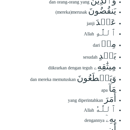
وَٱلَّذِينَ
dan orang-orang yang
يَنقُضُونَ
(mereka)merusak
عَهۡدَ
janji
ٱللَّهِ
Allah
مِنۢ
dari
بَعۡدِ
sesudah
مِيثَٰقِهِۦ
diikrarkan dengan teguh
وَيَقۡطَعُونَ
dan mereka memutuskan
مَآ
apa
أَمَرَ
yang diperintahkan
ٱللَّهُ
Allah
بِهِۦٓ
dengannya
أَن