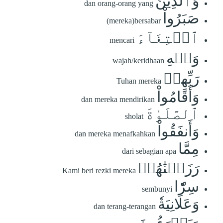
وَٱلَّذِينَ
dan orang-orang yang
صَبَرُواْ
(mereka)bersabar
ٱبۡتِغَآءَ
mencari
وَجۡهِ
wajah/keridhaan
رَبِّهِمۡ
Tuhan mereka
وَأَقَامُواْ
dan mereka mendirikan
ٱلصَّلَوٰةَ
sholat
وَأَنفَقُواْ
dan mereka menafkahkan
مِمَّا
dari sebagian apa
رَزَقۡنَٰهُمۡ
Kami beri rezki mereka
سِرّٗا
sembunyi
وَعَلَانِيَةٗ
dan terang-terangan