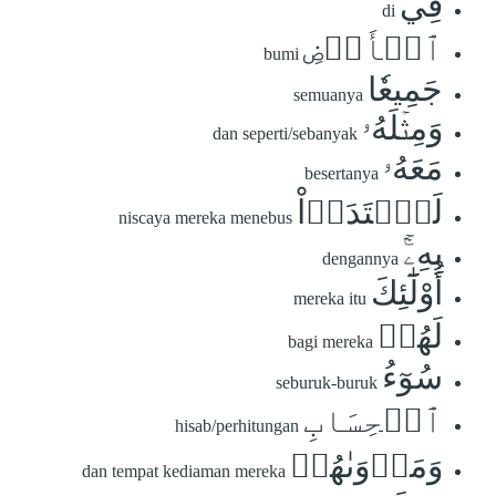
فِي
di
ٱلۡأَرۡضِ
bumi
جَمِيعٗا
semuanya
وَمِثۡلَهُۥ
dan seperti/sebanyak
مَعَهُۥ
besertanya
لَٱفۡتَدَوۡاْ
niscaya mereka menebus
بِهِۦٓۚ
dengannya
أُوْلَٰٓئِكَ
mereka itu
لَهُمۡ
bagi mereka
سُوٓءُ
seburuk-buruk
ٱلۡحِسَابِ
hisab/perhitungan
وَمَأۡوَىٰهُمۡ
dan tempat kediaman mereka