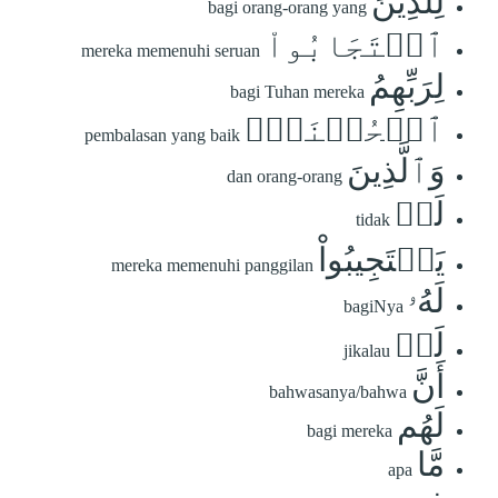
لِلَّذِينَ
bagi orang-orang yang
ٱسۡتَجَابُواْ
mereka memenuhi seruan
لِرَبِّهِمُ
bagi Tuhan mereka
ٱلۡحُسۡنَىٰۚ
pembalasan yang baik
وَٱلَّذِينَ
dan orang-orang
لَمۡ
tidak
يَسۡتَجِيبُواْ
mereka memenuhi panggilan
لَهُۥ
bagiNya
لَوۡ
jikalau
أَنَّ
bahwasanya/bahwa
لَهُم
bagi mereka
مَّا
apa