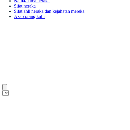
Nama-nama neraka
Sifat neraka
Sifat ahli neraka dan kejahatan mereka
Azab orang kafir