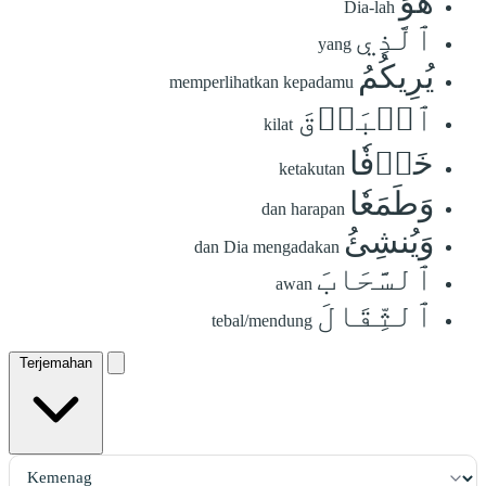
هُوَ
Dia-lah
ٱلَّذِي
yang
يُرِيكُمُ
memperlihatkan kepadamu
ٱلۡبَرۡقَ
kilat
خَوۡفٗا
ketakutan
وَطَمَعٗا
dan harapan
وَيُنشِئُ
dan Dia mengadakan
ٱلسَّحَابَ
awan
ٱلثِّقَالَ
tebal/mendung
Terjemahan