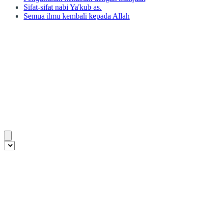
Sifat-sifat nabi Ya'kub as.
Semua ilmu kembali kepada Allah