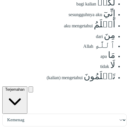
لَّكُمۡ
bagi kalian
إِنِّيٓ
sesungguhnya aku
أَعۡلَمُ
aku mengetahui
مِنَ
dari
ٱللَّهِ
Allah
مَا
apa
لَا
tidak
تَعۡلَمُونَ
(kalian) mengetahui
Terjemahan