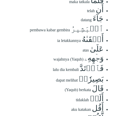
فَلَمَّآ
maka tatkala
أَن
telah
جَآءَ
datang
ٱلۡبَشِيرُ
pembawa kabar gembira
أَلۡقَىٰهُ
ia letakkannya
عَلَىٰ
atas
وَجۡهِهِۦ
wajahnya (Yaqub)
فَٱرۡتَدَّ
lalu dia kembali
بَصِيرٗاۖ
dapat melihat
قَالَ
(Yaqub) berkata
أَلَمۡ
tidaklah
أَقُل
aku katakan