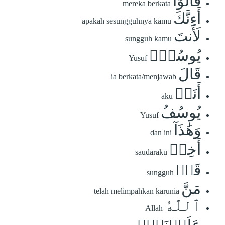
قَالُوٓاْ
mereka berkata
أَءِنَّكَ
apakah sesungguhnya kamu
لَأَنتَ
sungguh kamu
يُوسُفُۖ
Yusuf
قَالَ
ia berkata/menjawab
أَنَا۠
aku
يُوسُفُ
Yusuf
وَهَٰذَآ
dan ini
أَخِيۖ
saudaraku
قَدۡ
sungguh
مَنَّ
telah melimpahkan karunia
ٱللَّهُ
Allah