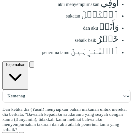
أُوفِي
aku menyempurnakan
ٱلۡكَيۡلَ
sukatan
وَأَنَا۠
dan aku
خَيۡرُ
sebaik-baik
ٱلۡمُنزِلِينَ
penerima tamu
Terjemahan
Dan ketika dia (Yusuf) menyiapkan bahan makanan untuk mereka,
dia berkata, "Bawalah kepadaku saudaramu yang seayah dengan
kamu (Bunyamin), tidakkah kamu melihat bahwa aku
menyempurnakan takaran dan aku adalah penerima tamu yang
terbaik?