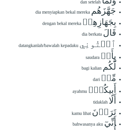
وَلَمَّا
dan setelah
جَهَّزَهُم
dia menyiapkan bekal mereka
بِجَهَازِهِمۡ
dengan bekal mereka
قَالَ
dia berkata
ٱئۡتُونِي
datangkanlah/bawalah kepadaku
بِأَخٖ
saudara
لَّكُم
bagi kalian
مِّنۡ
dari
أَبِيكُمۡۚ
ayahmu
أَلَا
tidaklah
تَرَوۡنَ
kamu lihat
أَنِّيٓ
bahwasanya aku