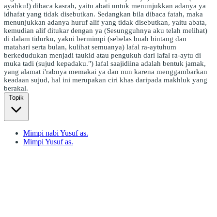
ayahku!) dibaca kasrah, yaitu abati untuk menunjukkan adanya ya
idhafat yang tidak disebutkan. Sedangkan bila dibaca fatah, maka
menunjukkan adanya huruf alif yang tidak disebutkan, yaitu abata,
kemudian alif ditukar dengan ya (Sesungguhnya aku telah melihat)
di dalam tidurku, yakni bermimpi (sebelas buah bintang dan
matahari serta bulan, kulihat semuanya) lafal ra-aytuhum
berkedudukan menjadi taukid atau pengukuh dari lafal ra-aytu di
muka tadi (sujud kepadaku.") lafal saajidiina adalah bentuk jamak,
yang alamat i'rabnya memakai ya dan nun karena menggambarkan
keadaan sujud, hal ini merupakan ciri khas daripada makhluk yang
berakal.
Topik
Mimpi nabi Yusuf as.
Mimpi Yusuf as.