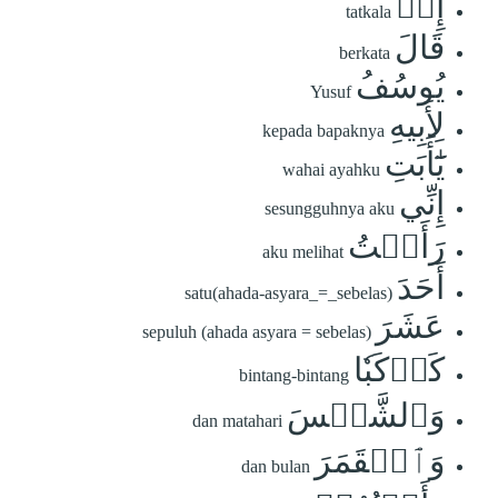
إِذۡ
tatkala
قَالَ
berkata
يُوسُفُ
Yusuf
لِأَبِيهِ
kepada bapaknya
يَٰٓأَبَتِ
wahai ayahku
إِنِّي
sesungguhnya aku
رَأَيۡتُ
aku melihat
أَحَدَ
satu(ahada-asyara_=_sebelas)
عَشَرَ
sepuluh (ahada asyara = sebelas)
كَوۡكَبٗا
bintang-bintang
وَٱلشَّمۡسَ
dan matahari
وَٱلۡقَمَرَ
dan bulan