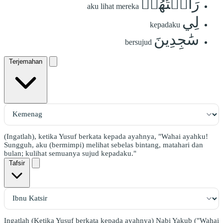
رَأَيۡتُهُمۡ
aku lihat mereka
لِي
kepadaku
سَٰجِدِينَ
bersujud
Terjemahan
(Ingatlah), ketika Yusuf berkata kepada ayahnya, "Wahai ayahku!
Sungguh, aku (bermimpi) melihat sebelas bintang, matahari dan
bulan; kulihat semuanya sujud kepadaku."
Tafsir
Ingatlah (Ketika Yusuf berkata kepada ayahnya) Nabi Yakub ("Wahai