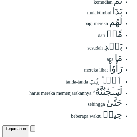
ثُمَّ
kemudian
بَدَا
mulai/timbul
لَهُم
bagi mereka
مِّنۢ
dari
بَعۡدِ
sesudah
مَا
apa
رَأَوُاْ
mereka lihat
ٱلۡأٓيَٰتِ
tanda-tanda
لَيَسۡجُنُنَّهُۥ
harus mereka memenjarakannya
حَتَّىٰ
sehingga
حِينٖ
beberapa waktu
Terjemahan