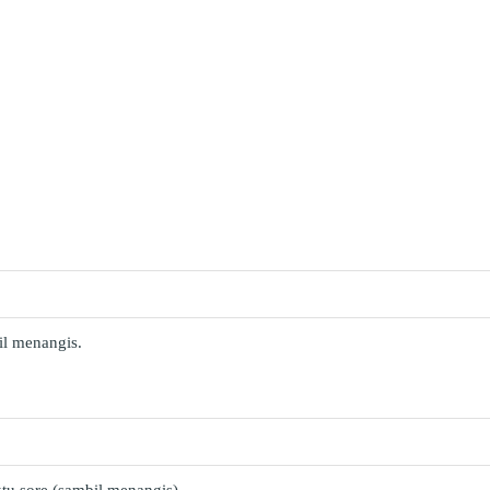
l menangis.
tu sore (sambil menangis).