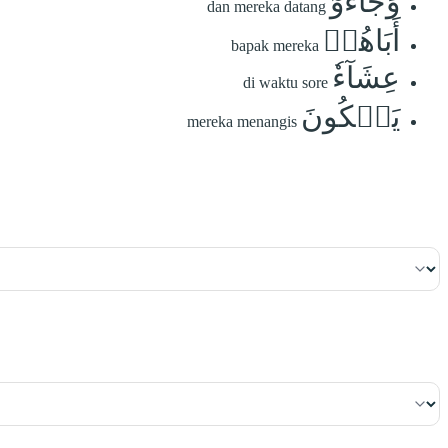
وَجَآءُوٓ
dan mereka datang
أَبَاهُمۡ
bapak mereka
عِشَآءٗ
di waktu sore
يَبۡكُونَ
mereka menangis