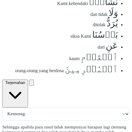
نَّشَآءُۖ
Kami kehendaki
وَلَا
dan tidak
يُرَدُّ
ditolak
بَأۡسُنَا
siksa Kami
عَنِ
dari
ٱلۡقَوۡمِ
kaum
ٱلۡمُجۡرِمِينَ
orang-orang yang berdosa
Terjemahan
Sehingga apabila para rasul tidak mempunyai harapan lagi (tentang
keimanan kaumnya) dan telah meyakini bahwa mereka telah