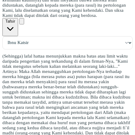
didustakan, datanglah kepada mereka (para rasul) itu pertolongan
Kami, lalu diselamatkan orang yang Kami kehendaki. Dan siksa
Kami tidak dapat ditolak dari orang yang berdosa.
Tafsir
(Sehingga) lafal hattaa menunjukkan makna batas atau limit waktu
daripada pengertian yang terkandung di dalam firman-Nya, "Kami
tidak mengutus sebelum kalian melainkan seorang laki-laki..."
Artinya: Maka Allah menangguhkan pertolongan-Nya terhadap
mereka hingga (bila merasa putus asa) putus harapan (para rasul itu
dan mereka telah menyakini) para rasul itu merasa yakin
(bahwasanya mereka benar-benar telah didustakan) sungguh-
sungguh didustakan sehingga mereka tidak dapat diharapkan lagi
untuk beriman; makna ini dibaca kudzdzibuu. Bila dibaca kudzibuu
tanpa memakai tasydid, artinya umat-umat tersebut merasa yakin
bahwa para rasul telah mengingkari ancaman yang telah mereka
berikan kepadanya, yaitu mendapat pertolongan dari Allah (maka
datanglah pertolongan Kami kepada mereka lalu Kami selamatkan)
dibaca dengan memakai dua huruf nun yang pertama dibaca takhfif
sedang yang kedua dibaca tasydid, atau dibaca nujjiya menjadi fi`il
madhi (orang-orang yang Kami kehendaki. Dan tidak dapat ditolak