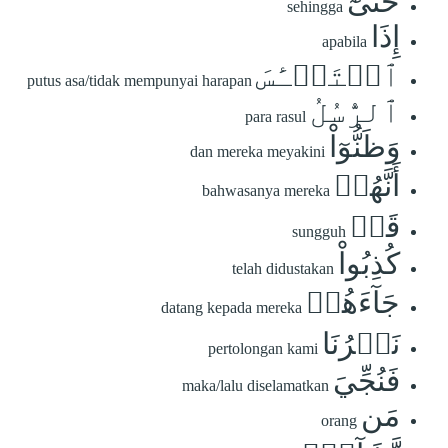
حَتَّىٰٓ
sehingga
إِذَا
apabila
ٱسۡتَيۡـَٔسَ
putus asa/tidak mempunyai harapan
ٱلرُّسُلُ
para rasul
وَظَنُّوٓاْ
dan mereka meyakini
أَنَّهُمۡ
bahwasanya mereka
قَدۡ
sungguh
كُذِبُواْ
telah didustakan
جَآءَهُمۡ
datang kepada mereka
نَصۡرُنَا
pertolongan kami
فَنُجِّيَ
maka/lalu diselamatkan
مَن
orang