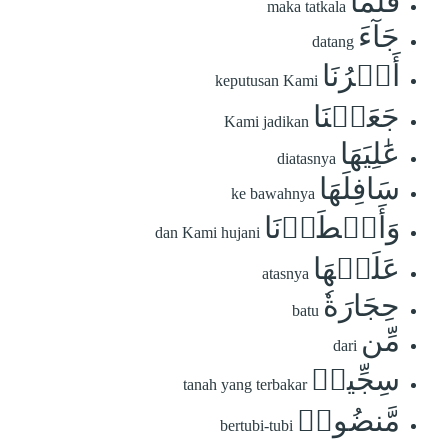
فَلَمَّا
maka tatkala
جَآءَ
datang
أَمۡرُنَا
keputusan Kami
جَعَلۡنَا
Kami jadikan
عَٰلِيَهَا
diatasnya
سَافِلَهَا
ke bawahnya
وَأَمۡطَرۡنَا
dan Kami hujani
عَلَيۡهَا
atasnya
حِجَارَةٗ
batu
مِّن
dari
سِجِّيلٖ
tanah yang terbakar
مَّنضُودٖ
bertubi-tubi