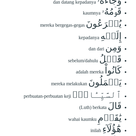
وَجَآءَهُۥ
dan datang kepadanya
قَوۡمُهُۥ
kaumnya
يُهۡرَعُونَ
mereka bergegas-gegas
إِلَيۡهِ
kepadanya
وَمِن
dan dari
قَبۡلُ
sebelum/dahulu
كَانُواْ
adalah mereka
يَعۡمَلُونَ
mereka melakukan
ٱلسَّيِّـَٔاتِۚ
perbuatan-perbuatan keji
قَالَ
(Luth) berkata
يَٰقَوۡمِ
wahai kaumku
هَٰٓؤُلَآءِ
inilah