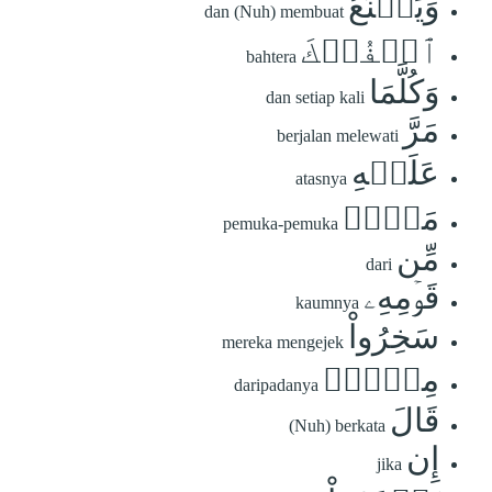
وَيَصۡنَعُ
dan (Nuh) membuat
ٱلۡفُلۡكَ
bahtera
وَكُلَّمَا
dan setiap kali
مَرَّ
berjalan melewati
عَلَيۡهِ
atasnya
مَلَأٞ
pemuka-pemuka
مِّن
dari
قَوۡمِهِۦ
kaumnya
سَخِرُواْ
mereka mengejek
مِنۡهُۚ
daripadanya
قَالَ
(Nuh) berkata
إِن
jika