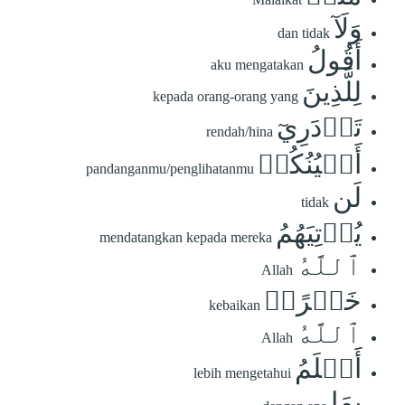
وَلَآ
dan tidak
أَقُولُ
aku mengatakan
لِلَّذِينَ
kepada orang-orang yang
تَزۡدَرِيٓ
rendah/hina
أَعۡيُنُكُمۡ
pandanganmu/penglihatanmu
لَن
tidak
يُؤۡتِيَهُمُ
mendatangkan kepada mereka
ٱللَّهُ
Allah
خَيۡرًاۖ
kebaikan
ٱللَّهُ
Allah
أَعۡلَمُ
lebih mengetahui
بِمَا