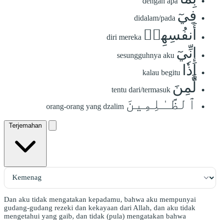
dengan apa
فِيٓ
didalam/pada
أَنفُسِهِمۡ
diri mereka
إِنِّيٓ
sesungguhnya aku
إِذٗا
kalau begitu
لَّمِنَ
tentu dari/termasuk
ٱلظَّـٰلِمِينَ
orang-orang yang dzalim
Terjemahan
Dan aku tidak mengatakan kepadamu, bahwa aku mempunyai
gudang-gudang rezeki dan kekayaan dari Allah, dan aku tidak
mengetahui yang gaib, dan tidak (pula) mengatakan bahwa