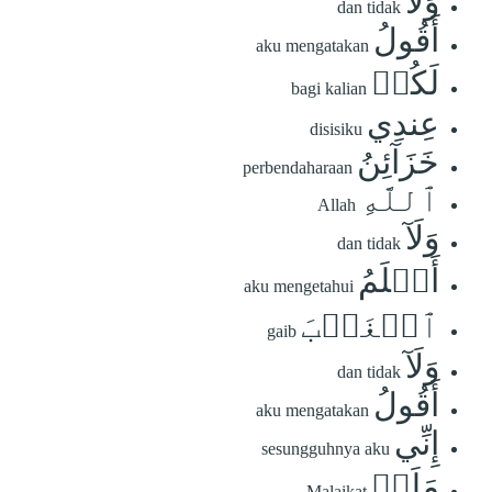
وَلَآ
dan tidak
أَقُولُ
aku mengatakan
لَكُمۡ
bagi kalian
عِندِي
disisiku
خَزَآئِنُ
perbendaharaan
ٱللَّهِ
Allah
وَلَآ
dan tidak
أَعۡلَمُ
aku mengetahui
ٱلۡغَيۡبَ
gaib
وَلَآ
dan tidak
أَقُولُ
aku mengatakan
إِنِّي
sesungguhnya aku
مَلَكٞ
Malaikat