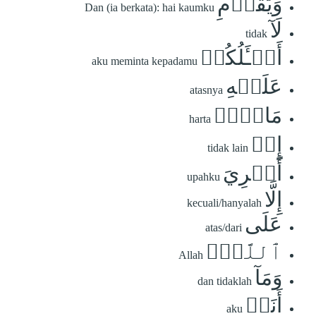
وَيَٰقَوۡمِ
Dan (ia berkata): hai kaumku
لَآ
tidak
أَسۡـَٔلُكُمۡ
aku meminta kepadamu
عَلَيۡهِ
atasnya
مَالًاۖ
harta
إِنۡ
tidak lain
أَجۡرِيَ
upahku
إِلَّا
kecuali/hanyalah
عَلَى
atas/dari
ٱللَّهِۚ
Allah
وَمَآ
dan tidaklah
أَنَا۠
aku