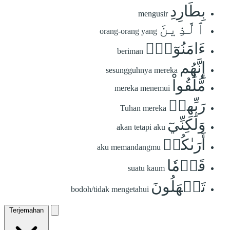
بِطَارِدِ
mengusir
ٱلَّذِينَ
orang-orang yang
ءَامَنُوٓاْۚ
beriman
إِنَّهُم
sesungguhnya mereka
مُّلَٰقُواْ
mereka menemui
رَبِّهِمۡ
Tuhan mereka
وَلَٰكِنِّيٓ
akan tetapi aku
أَرَىٰكُمۡ
aku memandangmu
قَوۡمٗا
suatu kaum
تَجۡهَلُونَ
bodoh/tidak mengetahui
Terjemahan