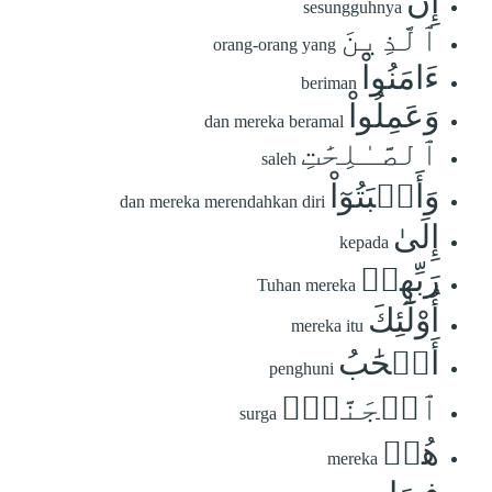
إِنَّ
sesungguhnya
ٱلَّذِينَ
orang-orang yang
ءَامَنُواْ
beriman
وَعَمِلُواْ
dan mereka beramal
ٱلصَّـٰلِحَٰتِ
saleh
وَأَخۡبَتُوٓاْ
dan mereka merendahkan diri
إِلَىٰ
kepada
رَبِّهِمۡ
Tuhan mereka
أُوْلَٰٓئِكَ
mereka itu
أَصۡحَٰبُ
penghuni
ٱلۡجَنَّةِۖ
surga
هُمۡ
mereka