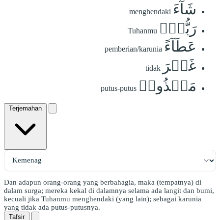
شَآءَ
menghendaki
رَبُّكَۖ
Tuhanmu
عَطَآءً
pemberian/karunia
غَيۡرَ
tidak
مَجۡذُوذٖ
putus-putus
Terjemahan
Dan adapun orang-orang yang berbahagia, maka (tempatnya) di
dalam surga; mereka kekal di dalamnya selama ada langit dan bumi,
kecuali jika Tuhanmu menghendaki (yang lain); sebagai karunia
yang tidak ada putus-putusnya.
Tafsir