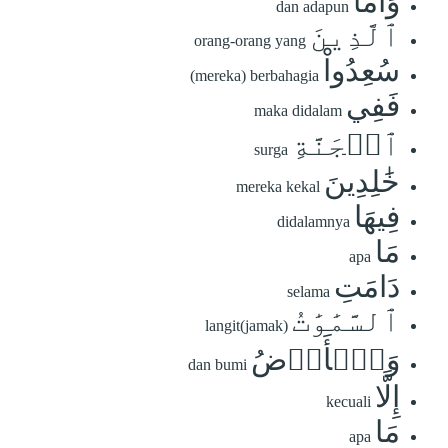
وَأَمَّا
dan adapun
ٱلَّذِينَ
orang-orang yang
سُعِدُواْ
(mereka) berbahagia
فَفِي
maka didalam
ٱلۡجَنَّةِ
surga
خَٰلِدِينَ
mereka kekal
فِيهَا
didalamnya
مَا
apa
دَامَتِ
selama
ٱلسَّمَٰوَٰتُ
langit(jamak)
وَٱلۡأَرۡضُ
dan bumi
إِلَّا
kecuali
مَا
apa