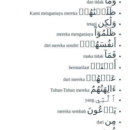
وَمَا
dan tidak
ظَلَمۡنَٰهُمۡ
Kami menganiaya mereka
وَلَٰكِن
tetapi
ظَلَمُوٓاْ
mereka menganiaya
أَنفُسَهُمۡۖ
diri mereka sendiri
فَمَآ
maka tidak
أَغۡنَتۡ
bermanfaat
عَنۡهُمۡ
dari mereka
ءَالِهَتُهُمُ
Tuhan-Tuhan mereka
ٱلَّتِي
yang
يَدۡعُونَ
mereka sembah
مِن
dari