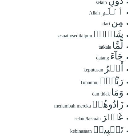
دُونِ
selain
ٱللَّهِ
Allah
مِن
dari
شَيۡءٖ
sesuatu/sedikitpun
لَّمَّا
tatkala
جَآءَ
datang
أَمۡرُ
keputusan
رَبِّكَۖ
Tuhanmu
وَمَا
dan tidak
زَادُوهُمۡ
menambah mereka
غَيۡرَ
selain/kecuali
تَتۡبِيبٖ
kebinasaan