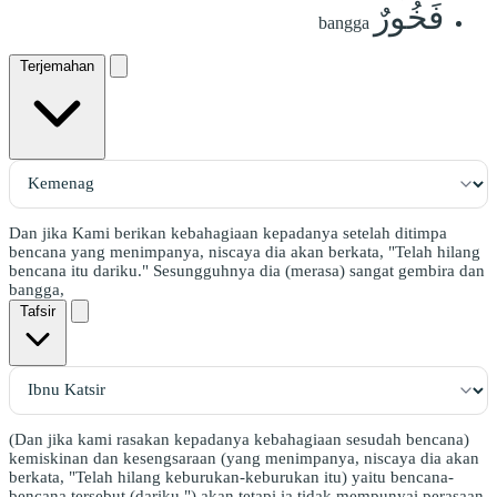
فَخُورٌ
bangga
Terjemahan
Dan jika Kami berikan kebahagiaan kepadanya setelah ditimpa
bencana yang menimpanya, niscaya dia akan berkata, "Telah hilang
bencana itu dariku." Sesungguhnya dia (merasa) sangat gembira dan
bangga,
Tafsir
(Dan jika kami rasakan kepadanya kebahagiaan sesudah bencana)
kemiskinan dan kesengsaraan (yang menimpanya, niscaya dia akan
berkata, "Telah hilang keburukan-keburukan itu) yaitu bencana-
bencana tersebut (dariku.") akan tetapi ia tidak mempunyai perasaan