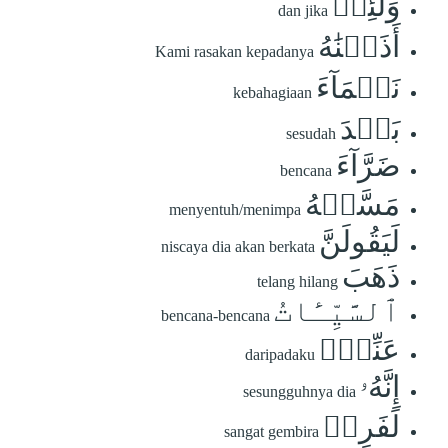
وَلَئِنۡ
dan jika
أَذَقۡنَٰهُ
Kami rasakan kepadanya
نَعۡمَآءَ
kebahagiaan
بَعۡدَ
sesudah
ضَرَّآءَ
bencana
مَسَّتۡهُ
menyentuh/menimpa
لَيَقُولَنَّ
niscaya dia akan berkata
ذَهَبَ
telang hilang
ٱلسَّيِّـَٔاتُ
bencana-bencana
عَنِّيٓۚ
daripadaku
إِنَّهُۥ
sesungguhnya dia
لَفَرِحٞ
sangat gembira