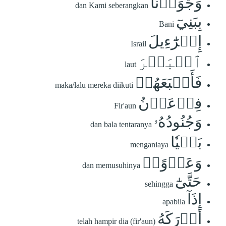
وَجَٰوَزۡنَا
dan Kami seberangkan
بِبَنِيٓ
Bani
إِسۡرَٰٓءِيلَ
Israil
ٱلۡبَحۡرَ
laut
فَأَتۡبَعَهُمۡ
maka/lalu mereka diikuti
فِرۡعَوۡنُ
Fir'aun
وَجُنُودُهُۥ
dan bala tentaranya
بَغۡيٗا
menganiaya
وَعَدۡوًاۖ
dan memusuhinya
حَتَّىٰٓ
sehingga
إِذَآ
apabila
أَدۡرَكَهُ
telah hampir dia (fir'aun)