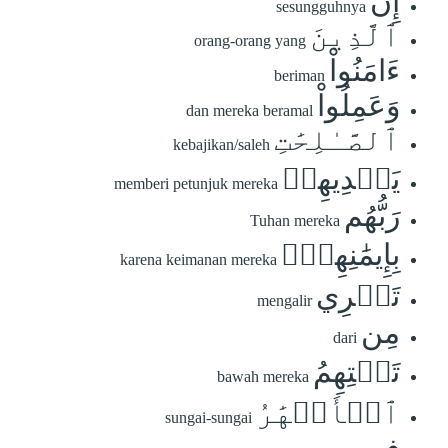
إِنَّ
sesungguhnya
ٱلَّذِينَ
orang-orang yang
ءَامَنُواْ
beriman
وَعَمِلُواْ
dan mereka beramal
ٱلصَّـٰلِحَٰتِ
kebajikan/saleh
يَهۡدِيهِمۡ
memberi petunjuk mereka
رَبُّهُم
Tuhan mereka
بِإِيمَٰنِهِمۡۖ
karena keimanan mereka
تَجۡرِي
mengalir
مِن
dari
تَحۡتِهِمُ
bawah mereka
ٱلۡأَنۡهَٰرُ
sungai-sungai