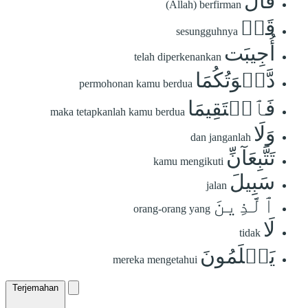
قَالَ
(Allah) berfirman
قَدۡ
sesungguhnya
أُجِيبَت
telah diperkenankan
دَّعۡوَتُكُمَا
permohonan kamu berdua
فَٱسۡتَقِيمَا
maka tetapkanlah kamu berdua
وَلَا
dan janganlah
تَتَّبِعَآنِّ
kamu mengikuti
سَبِيلَ
jalan
ٱلَّذِينَ
orang-orang yang
لَا
tidak
يَعۡلَمُونَ
mereka mengetahui
Terjemahan