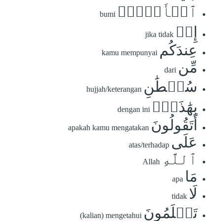
ٱلۡأَرۡضِۚ
bumi
إِنۡ
jika tidak
عِندَكُم
kamu mempunyai
مِّن
dari
سُلۡطَٰنِ
hujjah/keterangan
بِهَٰذَآۚ
dengan ini
أَتَقُولُونَ
apakah kamu mengatakan
عَلَى
atas/terhadap
ٱللَّهِ
Allah
مَا
apa
لَا
tidak
تَعۡلَمُونَ
(kalian) mengetahui