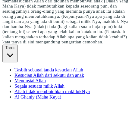
memahasucikan Allah dari tuduhan mempunyai anak (Dialah Yang
Maha Kaya) tidak membutuhkan kepada seseorang pun, dan
sesungguhnya orang-orang yang meminta punya anak itu adalah
orang yang membutuhkannya. (Kepunyaan-Nya apa yang ada di
langit dan apa yang ada di bumi) sebagai milik-Nya, makhluk-Nya
dan hamba-Nya (tidak) tiada (bagi kalian suatu hujah pun) bukti
(tentang ini) seperti apa yang telah kalian katakan itu. (Pantaskah
kalian mengatakan terhadap Allah apa yang kalian tidak ketahui?)
kata tanya di sini mengandung pengertian cemoohan.
Topik
Tasbih sebagai tanda kesucian Allah
Kesucian Allah dari sekutu dan anak
Mendustai Allah
Segala sesuatu milik Allah
Allah tidak membutuhkan makhlukNya
Al Ghaniy (Maha Kaya)