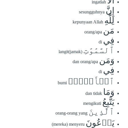
أَلَآ
ingatlah
إِنَّ
sesungguhnya
لِلَّهِ
kepunyaan Allah
مَن
orang/apa
فِي
di
ٱلسَّمَٰوَٰتِ
langit(jamak)
وَمَن
dan orang/apa
فِي
di
ٱلۡأَرۡضِۗ
bumi
وَمَا
dan tidak
يَتَّبِعُ
mengikuti
ٱلَّذِينَ
orang-orang yang
يَدۡعُونَ
(mereka) menyeru