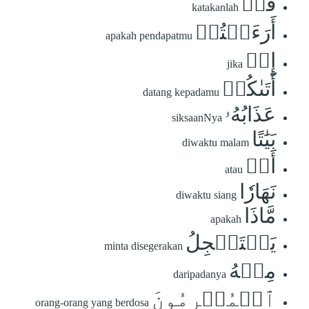
قُلۡ
katakanlah
أَرَءَيۡتُمۡ
apakah pendapatmu
إِنۡ
jika
أَتَىٰكُمۡ
datang kepadamu
عَذَابُهُۥ
siksaanNya
بَيَٰتًا
diwaktu malam
أَوۡ
atau
نَهَارٗا
diwaktu siang
مَّاذَا
apakah
يَسۡتَعۡجِلُ
minta disegerakan
مِنۡهُ
daripadanya
ٱلۡمُجۡرِمُونَ
orang-orang yang berdosa