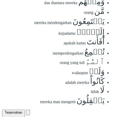
وَمِنۡهُم
dan diantara mereka
مَّن
orang
يَسۡتَمِعُونَ
mereka mendengarkan
إِلَيۡكَۚ
kepadamu
أَفَأَنتَ
apakah kamu
تُسۡمِعُ
memperdengarkan
ٱلصُّمَّ
orang yang tuli
وَلَوۡ
walaupun
كَانُواْ
adalah mereka
لَا
tidak
يَعۡقِلُونَ
mereka mau mengerti
Terjemahan