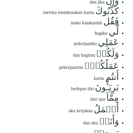
وَإِن
dan jika
كَذَّبُوكَ
mereka mendustakan kamu
فَقُل
maka katakanlah
لِّي
bagiku
عَمَلِي
pekerjaanku
وَلَكُمۡ
dan bagimu
عَمَلُكُمۡۖ
pekerjaanmu
أَنتُم
kamu
بَرِيٓـُٔونَ
berlepas diri
مِمَّآ
dari apa
أَعۡمَلُ
aku kerjakan
وَأَنَا۠
dan aku