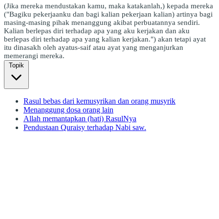
(Jika mereka mendustakan kamu, maka katakanlah,) kepada mereka
("Bagiku pekerjaanku dan bagi kalian pekerjaan kalian) artinya bagi
masing-masing pihak menanggung akibat perbuatannya sendiri.
Kalian berlepas diri terhadap apa yang aku kerjakan dan aku
berlepas diri terhadap apa yang kalian kerjakan.") akan tetapi ayat
itu dinasakh oleh ayatus-saif atau ayat yang menganjurkan
memerangi mereka.
Topik
Rasul bebas dari kemusyrikan dan orang musyrik
Menanggung dosa orang lain
Allah memantapkan (hati) RasulNya
Pendustaan Quraisy terhadap Nabi saw.