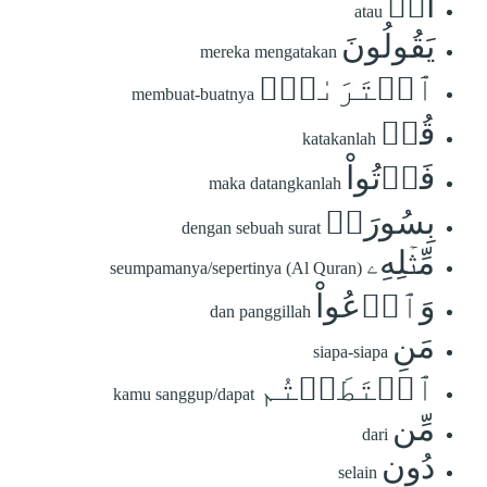
أَمۡ
atau
يَقُولُونَ
mereka mengatakan
ٱفۡتَرَىٰهُۖ
membuat-buatnya
قُلۡ
katakanlah
فَأۡتُواْ
maka datangkanlah
بِسُورَةٖ
dengan sebuah surat
مِّثۡلِهِۦ
seumpamanya/sepertinya (Al Quran)
وَٱدۡعُواْ
dan panggillah
مَنِ
siapa-siapa
ٱسۡتَطَعۡتُم
kamu sanggup/dapat
مِّن
dari
دُونِ
selain