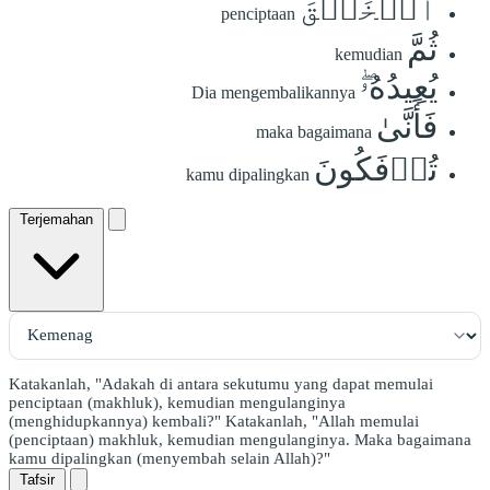
ٱلۡخَلۡقَ
penciptaan
ثُمَّ
kemudian
يُعِيدُهُۥۖ
Dia mengembalikannya
فَأَنَّىٰ
maka bagaimana
تُؤۡفَكُونَ
kamu dipalingkan
Terjemahan
Katakanlah, "Adakah di antara sekutumu yang dapat memulai
penciptaan (makhluk), kemudian mengulanginya
(menghidupkannya) kembali?" Katakanlah, "Allah memulai
(penciptaan) makhluk, kemudian mengulanginya. Maka bagaimana
kamu dipalingkan (menyembah selain Allah)?"
Tafsir