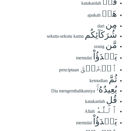
قُلۡ
katakanlah
هَلۡ
apakah
مِن
dari
شُرَكَآئِكُم
sekutu-sekutu kamu
مَّن
orang
يَبۡدَؤُاْ
memulai
ٱلۡخَلۡقَ
penciptaan
ثُمَّ
kemudian
يُعِيدُهُۥۚ
Dia mengembalikannya
قُلِ
katakanlah
ٱللَّهُ
Allah
يَبۡدَؤُاْ
memulai