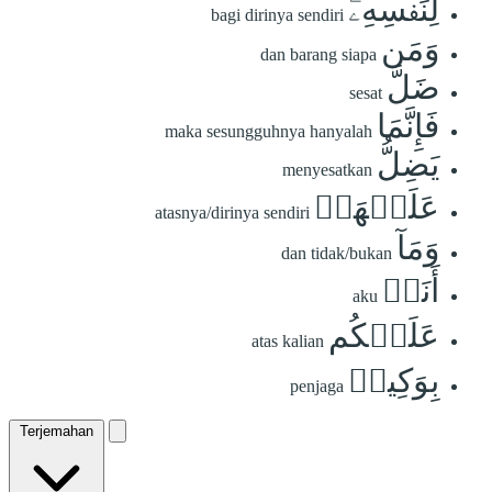
لِنَفۡسِهِۦۖ
bagi dirinya sendiri
وَمَن
dan barang siapa
ضَلَّ
sesat
فَإِنَّمَا
maka sesungguhnya hanyalah
يَضِلُّ
menyesatkan
عَلَيۡهَاۖ
atasnya/dirinya sendiri
وَمَآ
dan tidak/bukan
أَنَا۠
aku
عَلَيۡكُم
atas kalian
بِوَكِيلٖ
penjaga
Terjemahan