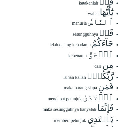
قُلۡ
katakanlah
يَٰٓأَيُّهَا
wahai
ٱلنَّاسُ
manusia
قَدۡ
sesungguhnya
جَآءَكُمُ
telah datang kepadamu
ٱلۡحَقُّ
kebenaran
مِن
dari
رَّبِّكُمۡۖ
Tuhan kalian
فَمَنِ
maka barang siapa
ٱهۡتَدَىٰ
mendapat petunjuk
فَإِنَّمَا
maka sesungguhnya hanyalah
يَهۡتَدِي
memberi petunjuk