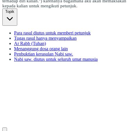
terhadap diri kalian.") karenanya bagaimana aku akan memaksakan
kepada kalian untuk mengikuti petunjuk.
Topik
Para rasul diutus untuk memberi petunjuk
Tugas rasul hanya menyampaikan
Ar Rabb (Tuhan)
Menanggung dosa orang lain
Penbuktian kerasulan Nabi saw.
Nabi saw. diutus untuk seluruh umat manusia