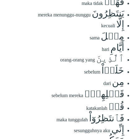
فَهَلۡ
maka tidak
يَنتَظِرُونَ
mereka menunggu-nunggu
إِلَّا
kecuali
مِثۡلَ
sama
أَيَّامِ
hari
ٱلَّذِينَ
orang-orang yang
خَلَوۡاْ
sebelum
مِن
dari
قَبۡلِهِمۡۚ
sebelum mereka
قُلۡ
katakanlah
فَٱنتَظِرُوٓاْ
maka tunggulah
إِنِّي
sesungguhnya aku