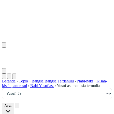
٥٩
:
يُوسُف
Beranda
›
Topik
›
Bangsa Bangsa Terdahulu
›
Nabi-nabi
›
Kisah-
kisah para rasul
›
Nabi Yusuf as.
›
Yusuf as. manusia termulia
Ayat