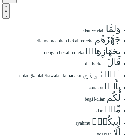
وَلَمَّا
dan setelah
جَهَّزَهُم
dia menyiapkan bekal mereka
بِجَهَازِهِمۡ
dengan bekal mereka
قَالَ
dia berkata
ٱئۡتُونِي
datangkanlah/bawalah kepadaku
بِأَخٖ
saudara
لَّكُم
bagi kalian
مِّنۡ
dari
أَبِيكُمۡۚ
ayahmu
أَلَا
tidaklah