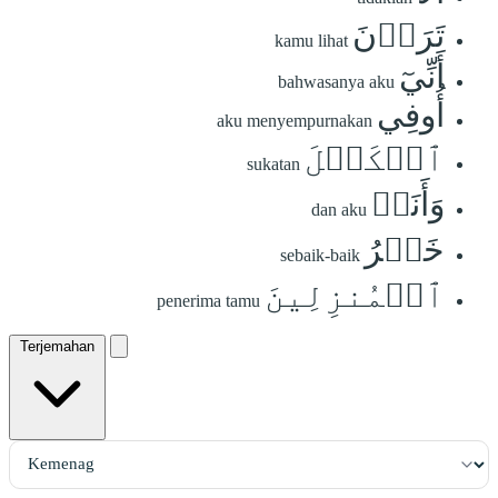
تَرَوۡنَ
kamu lihat
أَنِّيٓ
bahwasanya aku
أُوفِي
aku menyempurnakan
ٱلۡكَيۡلَ
sukatan
وَأَنَا۠
dan aku
خَيۡرُ
sebaik-baik
ٱلۡمُنزِلِينَ
penerima tamu
Terjemahan