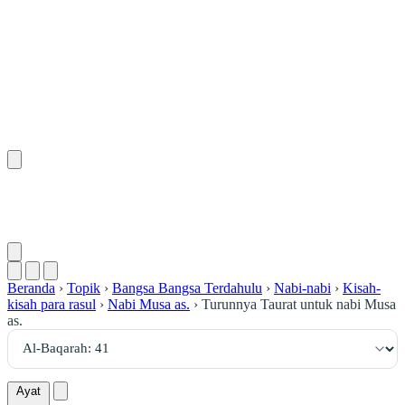
٤١
:
ٱلْبَقَرَة
Beranda
›
Topik
›
Bangsa Bangsa Terdahulu
›
Nabi-nabi
›
Kisah-
kisah para rasul
›
Nabi Musa as.
›
Turunnya Taurat untuk nabi Musa
as.
Ayat