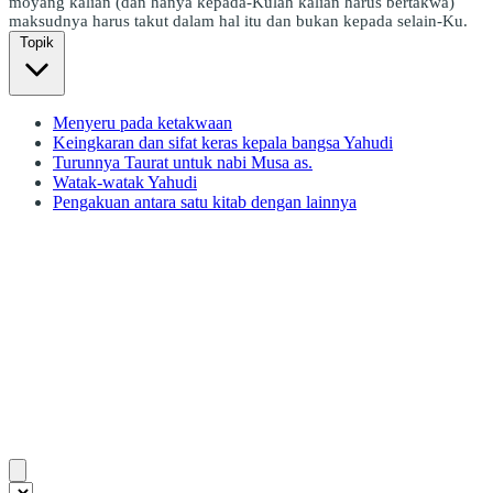
moyang kalian (dan hanya kepada-Kulah kalian harus bertakwa)
maksudnya harus takut dalam hal itu dan bukan kepada selain-Ku.
Topik
Menyeru pada ketakwaan
Keingkaran dan sifat keras kepala bangsa Yahudi
Turunnya Taurat untuk nabi Musa as.
Watak-watak Yahudi
Pengakuan antara satu kitab dengan lainnya