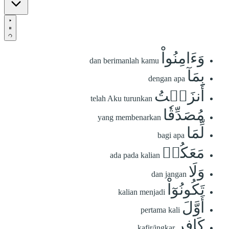
وَءَامِنُواْ
dan berimanlah kamu
بِمَآ
dengan apa
أَنزَلۡتُ
telah Aku turunkan
مُصَدِّقٗا
yang membenarkan
لِّمَا
bagi apa
مَعَكُمۡ
ada pada kalian
وَلَا
dan jangan
تَكُونُوٓاْ
kalian menjadi
أَوَّلَ
pertama kali
كَافِرٍ
kafir/ingkar