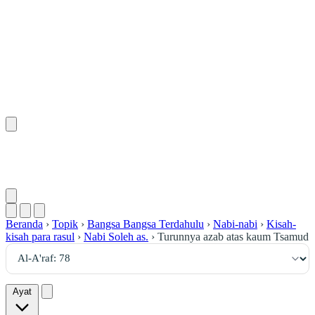
٧٨
:
ٱلْأَعْرَاف
Beranda
›
Topik
›
Bangsa Bangsa Terdahulu
›
Nabi-nabi
›
Kisah-
kisah para rasul
›
Nabi Soleh as.
›
Turunnya azab atas kaum Tsamud
Ayat