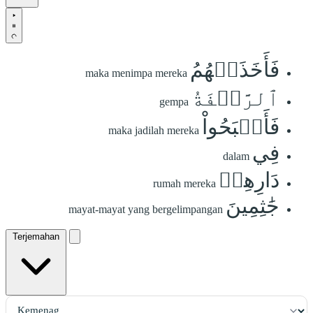
فَأَخَذَتۡهُمُ
maka menimpa mereka
ٱلرَّجۡفَةُ
gempa
فَأَصۡبَحُواْ
maka jadilah mereka
فِي
dalam
دَارِهِمۡ
rumah mereka
جَٰثِمِينَ
mayat-mayat yang bergelimpangan
Terjemahan