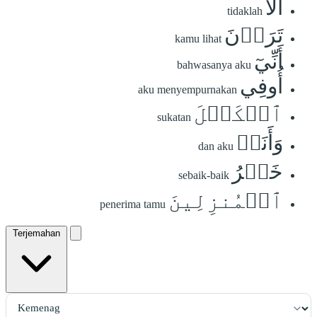
أَلَا
tidaklah
تَرَوۡنَ
kamu lihat
أَنِّيٓ
bahwasanya aku
أُوفِي
aku menyempurnakan
ٱلۡكَيۡلَ
sukatan
وَأَنَا۠
dan aku
خَيۡرُ
sebaik-baik
ٱلۡمُنزِلِينَ
penerima tamu
Terjemahan