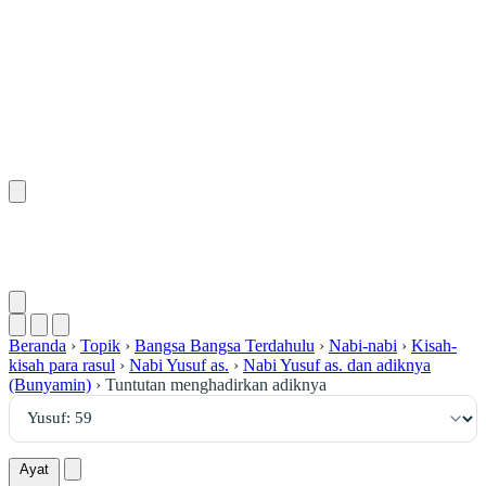
٥٩
:
يُوسُف
Beranda
›
Topik
›
Bangsa Bangsa Terdahulu
›
Nabi-nabi
›
Kisah-
kisah para rasul
›
Nabi Yusuf as.
›
Nabi Yusuf as. dan adiknya
(Bunyamin)
›
Tuntutan menghadirkan adiknya
Ayat