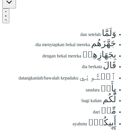
وَلَمَّا
dan setelah
جَهَّزَهُم
dia menyiapkan bekal mereka
بِجَهَازِهِمۡ
dengan bekal mereka
قَالَ
dia berkata
ٱئۡتُونِي
datangkanlah/bawalah kepadaku
بِأَخٖ
saudara
لَّكُم
bagi kalian
مِّنۡ
dari
أَبِيكُمۡۚ
ayahmu