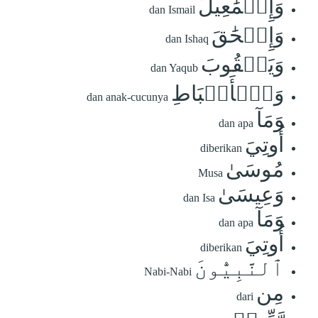
وَإِسۡمَٰعِيلَ
dan Ismail
وَإِسۡحَٰقَ
dan Ishaq
وَيَعۡقُوبَ
dan Yaqub
وَٱلۡأَسۡبَاطِ
dan anak-cucunya
وَمَآ
dan apa
أُوتِيَ
diberikan
مُوسَىٰ
Musa
وَعِيسَىٰ
dan Isa
وَمَآ
dan apa
أُوتِيَ
diberikan
ٱلنَّبِيُّونَ
Nabi-Nabi
مِن
dari