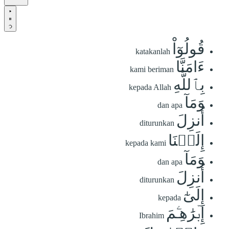
قُولُوٓاْ
katakanlah
ءَامَنَّا
kami beriman
بِٱللَّهِ
kepada Allah
وَمَآ
dan apa
أُنزِلَ
diturunkan
إِلَيۡنَا
kepada kami
وَمَآ
dan apa
أُنزِلَ
diturunkan
إِلَىٰٓ
kepada
إِبۡرَٰهِـۧمَ
Ibrahim