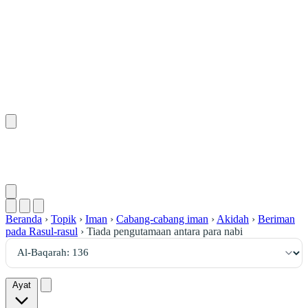
١٣٦
:
ٱلْبَقَرَة
Beranda
›
Topik
›
Iman
›
Cabang-cabang iman
›
Akidah
›
Beriman
pada Rasul-rasul
›
Tiada pengutamaan antara para nabi
Ayat