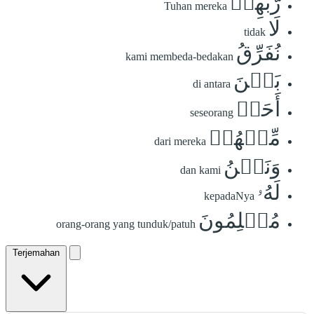
رَّبِّهِمۡ
Tuhan mereka
لَا
tidak
نُفَرِّقُ
kami membeda-bedakan
بَيۡنَ
di antara
أَحَدٖ
seseorang
مِّنۡهُمۡ
dari mereka
وَنَحۡنُ
dan kami
لَهُۥ
kepadaNya
مُسۡلِمُونَ
orang-orang yang tunduk/patuh
Terjemahan