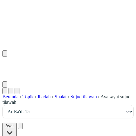
١٥
:
ٱلرَّعْد
Beranda
›
Topik
›
Ibadah
›
Shalat
›
Sujud tilawah
›
Ayat-ayat sujud
tilawah
Ayat