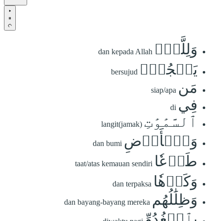
وَلِلَّهِۤ
dan kepada Allah
يَسۡجُدُۤ
bersujud
مَن
siap/apa
فِي
di
ٱلسَّمَٰوَٰتِ
langit(jamak)
وَٱلۡأَرۡضِ
dan bumi
طَوۡعٗا
taat/atas kemauan sendiri
وَكَرۡهٗا
dan terpaksa
وَظِلَٰلُهُم
dan bayang-bayang mereka
بِٱلۡغُدُوِّ