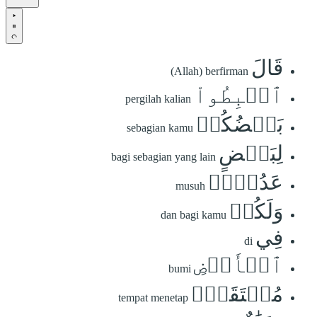
قَالَ
(Allah) berfirman
ٱهۡبِطُواْ
pergilah kalian
بَعۡضُكُمۡ
sebagian kamu
لِبَعۡضٍ
bagi sebagian yang lain
عَدُوّٞۖ
musuh
وَلَكُمۡ
dan bagi kamu
فِي
di
ٱلۡأَرۡضِ
bumi
مُسۡتَقَرّٞ
tempat menetap