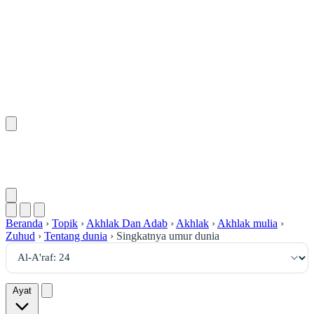
٢٤
:
ٱلْأَعْرَاف
Beranda
›
Topik
›
Akhlak Dan Adab
›
Akhlak
›
Akhlak mulia
›
Zuhud
›
Tentang dunia
›
Singkatnya umur dunia
Ayat