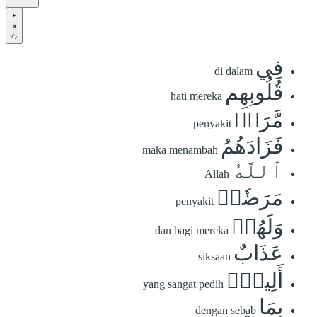
فِي
di dalam
قُلُوبِهِم
hati mereka
مَّرَضٞ
penyakit
فَزَادَهُمُ
maka menambah
ٱللَّهُ
Allah
مَرَضٗاۖ
penyakit
وَلَهُمۡ
dan bagi mereka
عَذَابٌ
siksaan
أَلِيمُۢ
yang sangat pedih
بِمَا
dengan sebab