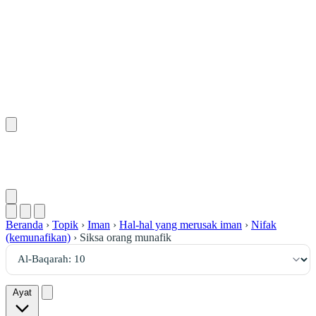
١٠
:
ٱلْبَقَرَة
Beranda
›
Topik
›
Iman
›
Hal-hal yang merusak iman
›
Nifak
(kemunafikan)
›
Siksa orang munafik
Ayat