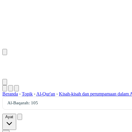
Beranda
›
Topik
›
Al-Qur'an
›
Kisah-kisah dan perumpamaan dalam A
Ayat