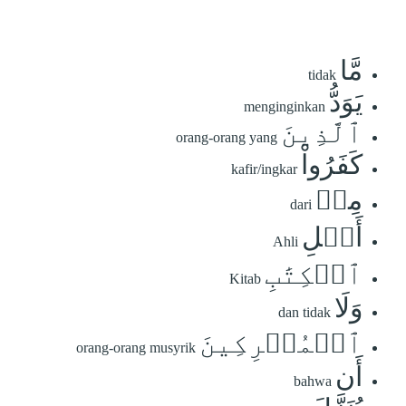
مَّا
tidak
يَوَدُّ
menginginkan
ٱلَّذِينَ
orang-orang yang
كَفَرُواْ
kafir/ingkar
مِنۡ
dari
أَهۡلِ
Ahli
ٱلۡكِتَٰبِ
Kitab
وَلَا
dan tidak
ٱلۡمُشۡرِكِينَ
orang-orang musyrik
أَن
bahwa