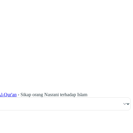
١٠٥
:
ٱلْبَقَرَة
Al-Qur'an
›
Sikap orang Nasrani terhadap Islam