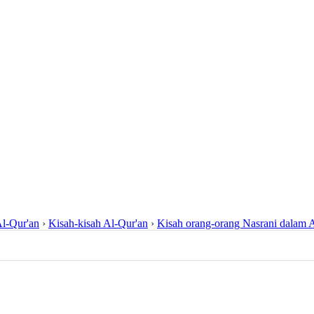
l-Qur'an
›
Kisah-kisah Al-Qur'an
›
Kisah orang-orang Nasrani dalam 