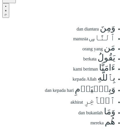
وَمِنَ
dan diantara
ٱلنَّاسِ
manusia
مَن
orang yang
يَقُولُ
berkata
ءَامَنَّا
kami beriman
بِٱللَّهِ
kepada Allah
وَبِٱلۡيَوۡمِ
dan kepada hari
ٱلۡأٓخِرِ
akhirat
وَمَا
dan bukanlah
هُم
mereka