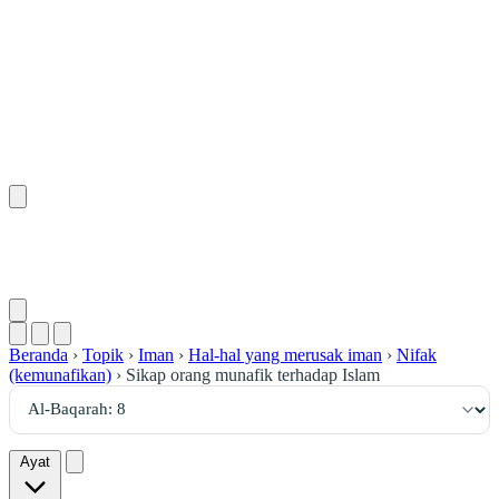
٨
:
ٱلْبَقَرَة
Beranda
›
Topik
›
Iman
›
Hal-hal yang merusak iman
›
Nifak
(kemunafikan)
›
Sikap orang munafik terhadap Islam
Ayat