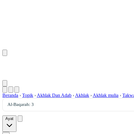
Beranda
›
Topik
›
Akhlak Dan Adab
›
Akhlak
›
Akhlak mulia
›
Takw
Ayat