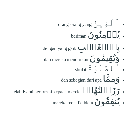
ٱلَّذِينَ
orang-orang yang
يُؤۡمِنُونَ
beriman
بِٱلۡغَيۡبِ
dengan yang gaib
وَيُقِيمُونَ
dan mereka mendirikan
ٱلصَّلَوٰةَ
sholat
وَمِمَّا
dan sebagian dari apa
رَزَقۡنَٰهُمۡ
telah Kami beri rezki kepada mereka
يُنفِقُونَ
mereka menafkahkan