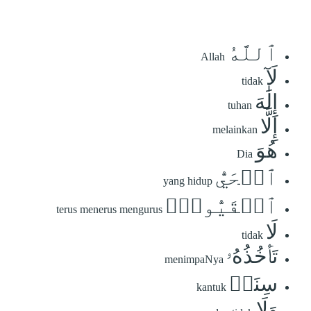
ٱللَّهُ
Allah
لَآ
tidak
إِلَٰهَ
tuhan
إِلَّا
melainkan
هُوَ
Dia
ٱلۡحَيُّ
yang hidup
ٱلۡقَيُّومُۚ
terus menerus mengurus
لَا
tidak
تَأۡخُذُهُۥ
menimpaNya
سِنَةٞ
kantuk
وَلَا