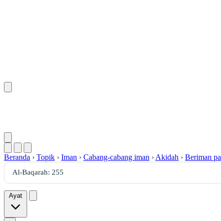
Beranda
›
Topik
›
Iman
›
Cabang-cabang iman
›
Akidah
›
Beriman pa
Ayat