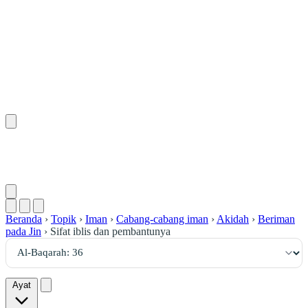
٣٦
:
ٱلْبَقَرَة
Beranda
›
Topik
›
Iman
›
Cabang-cabang iman
›
Akidah
›
Beriman
pada Jin
›
Sifat iblis dan pembantunya
Ayat