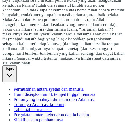
saya tunjukkan suatu macam pohon kekal yang akan mengekalkan
kehidupan kalian? Itulah dia syajaratul khuldi atau pohon
keabadian?" Ia tidak lupa bersumpah atas nama Allah bahwa mereka
hanyalah hendak menyampaikan nasihat dan anjuran baik belaka.
Maka Adam dan Hawa pun memakan buah itu, (dan Allah
mengeluarkan mereka dari keadaan yang mereka alami semula),
yakni dari nikmat surga (dan firman Kami, "Turunlah kalian!")
maksudnya ke bumi, yakni kalian berdua bersama anak cucu kalian
itu (menjadi musuh bagi yang lain) disebabkan penganiayaan
sebagian kalian terhadap lainnya, (dan bagi kalian tersedia tempat
kediaman di bumi), artinya tempat menetap (dan kesenangan)
berupa hasil tumbuh-tumbuhan yang kalian senangi dan dapat kalian
nikmati (sampai waktu tertentu) maksudnya hingga saat datangnya
ajal kalian nanti.
Topik
Permusuhan antara syetan dan manusia
Bumi disiapkan untuk tempat tinggal manusia
Pohon yang buahnya dimakan oleh Adam as.
Turunnya Adam as. ke bumi
Tabiat-tabiat manusia
Pergulatan antara kebenaran dan kebatilan
Sifat iblis dan pembantunya