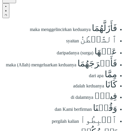
فَأَزَلَّهُمَا
maka menggelincirkan keduanya
ٱلشَّيۡطَٰنُ
syaitan
عَنۡهَا
daripadanya (surga)
فَأَخۡرَجَهُمَا
maka (Allah) mengeluarkan keduanya
مِمَّا
dari apa
كَانَا
adalah keduanya
فِيهِۖ
di dalamnya
وَقُلۡنَا
dan Kami berfirman
ٱهۡبِطُواْ
pergilah kalian