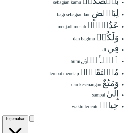
بَعۡضُكُمۡ
sebagian kamu
لِبَعۡضٍ
bagi sebagian lain
عَدُوّٞۖ
menjadi musuh
وَلَكُمۡ
dan bagimu
فِي
di
ٱلۡأَرۡضِ
bumi
مُسۡتَقَرّٞ
tempat menetap
وَمَتَٰعٌ
dan kesenangan
إِلَىٰ
sampai
حِينٖ
waktu tertentu
Terjemahan