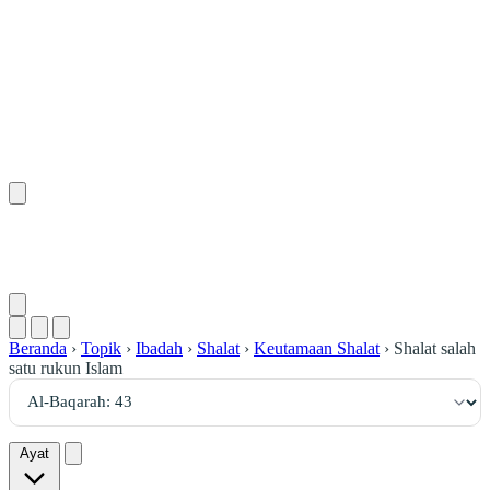
٤٣
:
ٱلْبَقَرَة
Beranda
›
Topik
›
Ibadah
›
Shalat
›
Keutamaan Shalat
›
Shalat salah
satu rukun Islam
Ayat