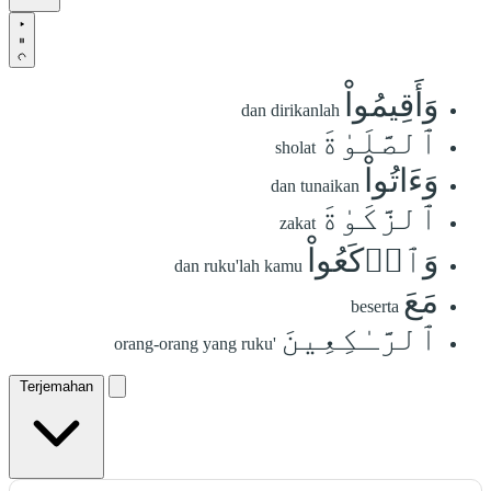
وَأَقِيمُواْ
dan dirikanlah
ٱلصَّلَوٰةَ
sholat
وَءَاتُواْ
dan tunaikan
ٱلزَّكَوٰةَ
zakat
وَٱرۡكَعُواْ
dan ruku'lah kamu
مَعَ
beserta
ٱلرَّـٰكِعِينَ
orang-orang yang ruku'
Terjemahan