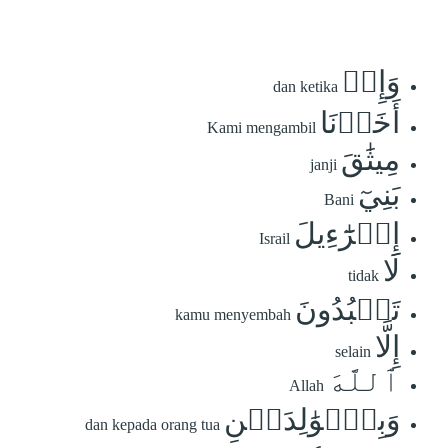
وَإِذۡ
dan ketika
أَخَذۡنَا
Kami mengambil
مِيثَٰقَ
janji
بَنِيٓ
Bani
إِسۡرَٰٓءِيلَ
Israil
لَا
tidak
تَعۡبُدُونَ
kamu menyembah
إِلَّا
selain
ٱللَّهَ
Allah
وَبِٱلۡوَٰلِدَيۡنِ
dan kepada orang tua