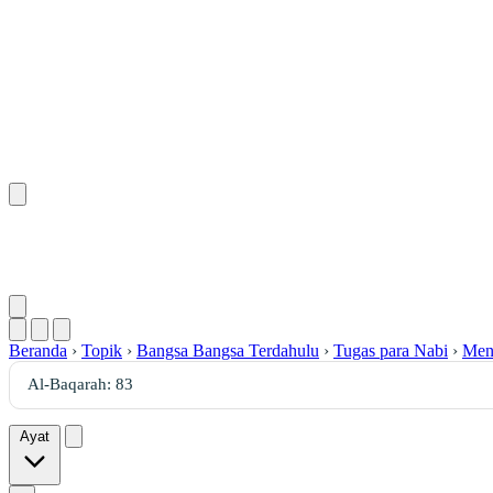
Beranda
›
Topik
›
Bangsa Bangsa Terdahulu
›
Tugas para Nabi
›
Meny
Ayat