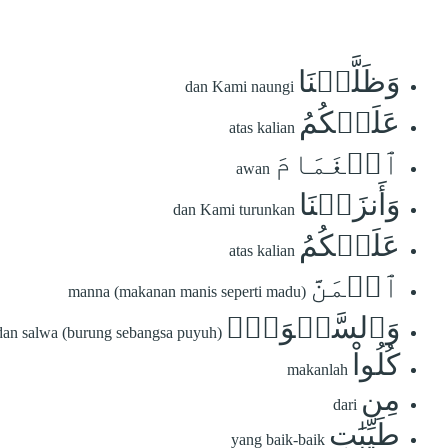
وَظَلَّلۡنَا
dan Kami naungi
عَلَيۡكُمُ
atas kalian
ٱلۡغَمَامَ
awan
وَأَنزَلۡنَا
dan Kami turunkan
عَلَيۡكُمُ
atas kalian
ٱلۡمَنَّ
manna (makanan manis seperti madu)
وَٱلسَّلۡوَىٰۖ
dan salwa (burung sebangsa puyuh)
كُلُواْ
makanlah
مِن
dari
طَيِّبَٰتِ
yang baik-baik